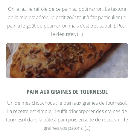
Oh la la... je raffole de ce pain au potimarron. La texture
de la mie est aérée, le petit goût tout à fait particulier (le
pain a le goût du potimarron mais c’est très subtil..). Pour
le déguster, (…)
PAIN AUX GRAINES DE TOURNESOL
Un de mes chouchous : le pain aux graines de tournesol.
La recette est simple, il suffit d’incorporer des graines de
tournesol dans la pâte à pain puis ensuite de recouvrir de
graines vos pâtons, (…)