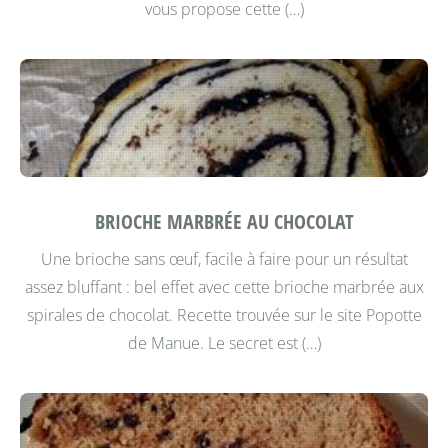
vous propose cette (…)
BRIOCHE MARBRÉE AU CHOCOLAT
Une brioche sans œuf, facile à faire pour un résultat
assez bluffant : bel effet avec cette brioche marbrée aux
spirales de chocolat. Recette trouvée sur le site Popotte
de Manue.
Le secret est (…)