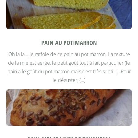
PAIN AU POTIMARRON
Oh la la... je raffole de ce pain au potimarron. La texture
de la mie est aérée, le petit goût tout à fait particulier (le
pain a le goût du potimarron mais c’est très subtil..). Pour
le déguster, (…)