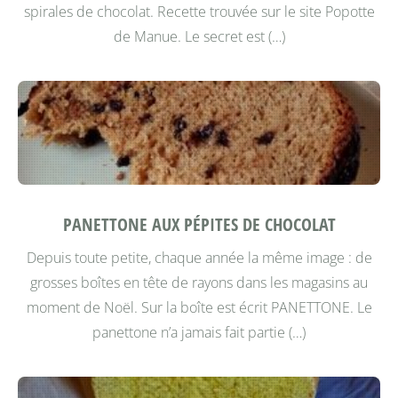
spirales de chocolat. Recette trouvée sur le site Popotte
de Manue.
Le secret est (…)
PANETTONE AUX PÉPITES DE CHOCOLAT
Depuis toute petite, chaque année la même image : de
grosses boîtes en tête de rayons dans les magasins au
moment de Noël. Sur la boîte est écrit PANETTONE.
Le
panettone n’a jamais fait partie (…)