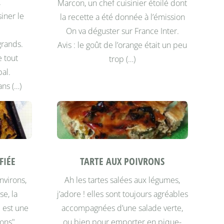
.
Marcon, un chef cuisinier étoilé dont
siner le
la recette a été donnée à l’émission
On va déguster sur France Inter.
 grands.
Avis : le goût de l’orange était un peu
e tout
trop (…)
al.
ans (…)
FIÉE
TARTE AUX POIVRONS
nvirons,
Ah les tartes salées aux légumes,
e, la
j’adore ! elles sont toujours agréables
e est une
accompagnées d’une salade verte,
nons"
ou bien pour emporter en pique-