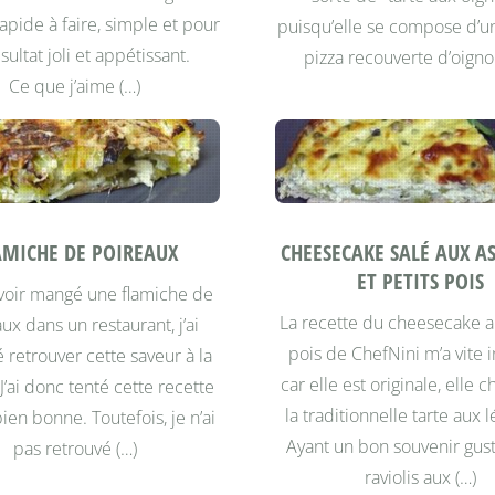
rapide à faire, simple et pour
puisqu’elle se compose d’u
sultat joli et appétissant.
pizza recouverte d’oigno
Ce que j’aime (…)
AMICHE DE POIREAUX
CHEESECAKE SALÉ AUX A
ET PETITS POIS
voir mangé une flamiche de
La recette du cheesecake a
ux dans un restaurant, j’ai
pois de ChefNini m’a vite 
 retrouver cette saveur à la
car elle est originale, elle 
J’ai donc tenté cette recette
la traditionnelle tarte aux
bien bonne. Toutefois, je n’ai
Ayant un bon souvenir gust
pas retrouvé (…)
raviolis aux (…)