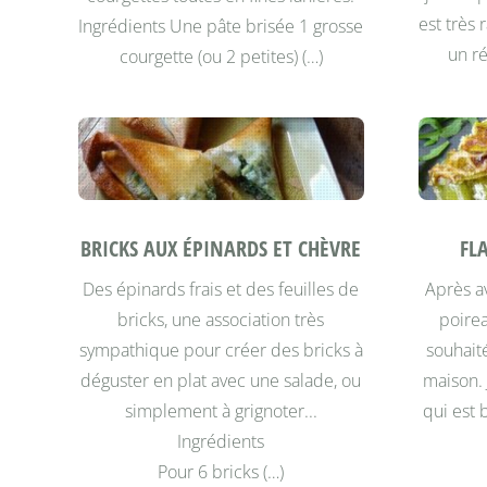
est très 
Ingrédients Une pâte brisée 1 grosse
un ré
courgette (ou 2 petites) (…)
BRICKS AUX ÉPINARDS ET CHÈVRE
FL
Des épinards frais et des feuilles de
Après a
bricks, une association très
poirea
sympathique pour créer des bricks à
souhaité
déguster en plat avec une salade, ou
maison. 
simplement à grignoter...
qui est 
Ingrédients
Pour 6 bricks (…)