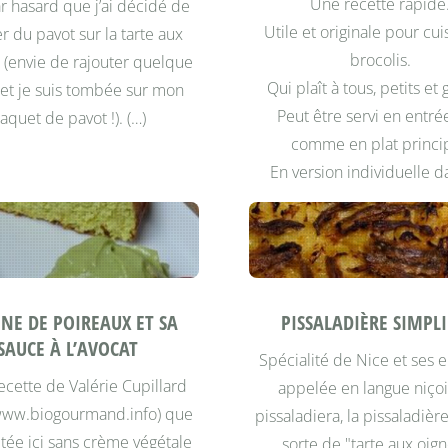
Une recette rapide
ar hasard que j’ai décidé de
Utile et originale pour cui
er du pavot sur la tarte aux
brocolis.
 (envie de rajouter quelque
Qui plaît à tous, petits et
 et je suis tombée sur mon
Peut être servi en entré
aquet de pavot !). (…)
comme en plat princip
En version individuelle d
INE DE POIREAUX ET SA
PISSALADIÈRE SIMPLI
SAUCE À L’AVOCAT
Spécialité de Nice et ses e
ecette de Valérie Cupillard
appelée en langue niçois
/www.biogourmand.info) que
pissaladiera, la pissaladièr
ptée ici sans crème végétale
sorte de "tarte aux oig