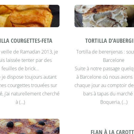
ILLA COURGETTES-FETA
TORTILLA D’AUBERG
 veille de Ramadan 2013, je
Tortilla de berenjenas : so
is laissée tenter par des
Barcelone
feuilles de brick...
Suite à notre passage quelq
e dispose toujours autant
à Barcelone où nous avons
es courgettes trouvées sur
chaque jour au comptoir d
é, j’ai naturellement cherché
bars à tapas du marché 
à (…)
Boqueria, (…)
FLAN À LA CAROT