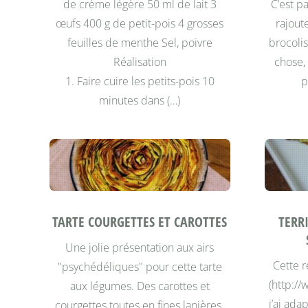
de crème légère 50 ml de lait 3
C’est p
œufs 400 g de petit-pois 4 grosses
rajout
feuilles de menthe Sel, poivre
brocolis
Réalisation
chose,
1. Faire cuire les petits-pois 10
p
minutes dans (…)
TARTE COURGETTES ET CAROTTES
TERR
Une jolie présentation aux airs
Cette r
"psychédéliques" pour cette tarte
(http:/
aux légumes. Des carottes et
j’ai ada
courgettes toutes en fines lanières.